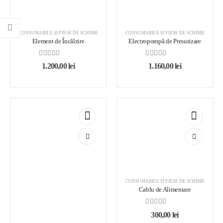
CONSUMABILE ȘI PIESE DE SCHIMB
CONSUMABILE ȘI PIESE DE SCHIMB
Element de Încălzire
Electropompă de Presurizare
0
out of 5
0
out of 5
1.200,00
lei
1.160,00
lei
CONSUMABILE ȘI PIESE DE SCHIMB
Cablu de Alimentare
0
out of 5
300,00
lei