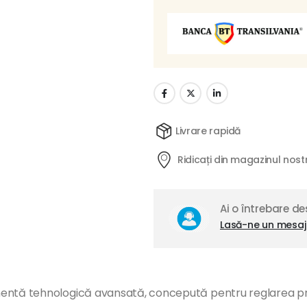
Livrare rapidă
Ridicați din magazinul nost
Ai o întrebare d
Lasă-ne un mesaj
tă tehnologică avansată, concepută pentru reglarea precis