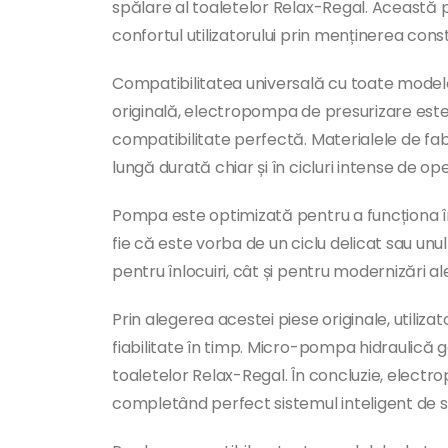
spălare al toaletelor Relax-Regal. Această pi
confortul utilizatorului prin menținerea consta
Compatibilitatea universală cu toate modelel
originală, electropompa de presurizare este 
compatibilitate perfectă. Materialele de fabri
lungă durată chiar și în cicluri intense de op
Pompa este optimizată pentru a funcționa în m
fie că este vorba de un ciclu delicat sau unul
pentru înlocuiri, cât și pentru modernizări al
Prin alegerea acestei piese originale, utiliz
fiabilitate în timp. Micro-pompa hidraulică 
toaletelor Relax-Regal. În concluzie, electro
completând perfect sistemul inteligent de s