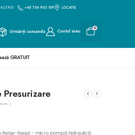
ITATE •LIVRARE GRATUITĂ LA TOATE COMENZILE PESTE 200 LEI • PRODUSE DE
+40 756 903 189
LOCATIE
0
Contul meu
Urmăriți comanda
ează GRATUIT
 Presurizare
acum. )
 Relax-Regal – micro pompă hidraulică