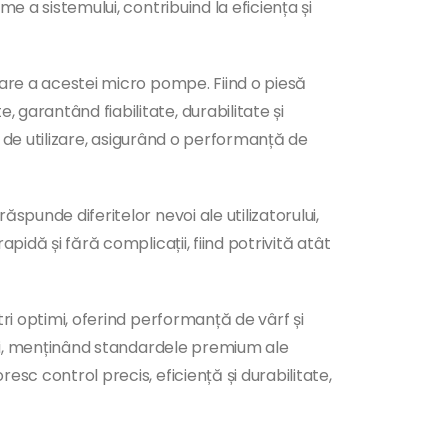
e a sistemului, contribuind la eficiența și
rare a acestei micro pompe. Fiind o piesă
garantând fiabilitate, durabilitate și
te de utilizare, asigurând o performanță de
spunde diferitelor nevoi ale utilizatorului,
pidă și fără complicații, fiind potrivită atât
tri optimi, oferind performanță de vârf și
riji, menținând standardele premium ale
sc control precis, eficiență și durabilitate,