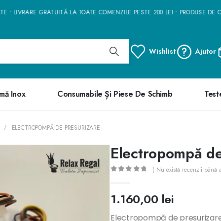
 • LIVRARE GRATUITĂ LA TOATE COMENZILE PESTE 200 LEI • PRODUSE DE CAL
Wishlist
Ajutor
mă Inox
Consumabile Și Piese De Schimb
Test
ELECTROPOMPĂ DE PRESURIZARE
Electropompă de
( Nu există recenzii până 
0
out of 5
1.160,00
lei
Electropompă de presurizare