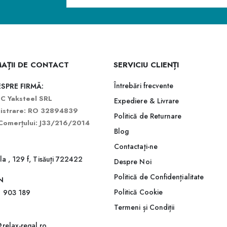
AȚII DE CONTACT
SERVICIU CLIENȚI
Întrebări frecvente
SPRE FIRMĂ:
C Yaksteel SRL
Expediere & Livrare
gistrare: RO 32894839
Politică de Returnare
Comerțului: J33/216/2014
Blog
Contactaţi-ne
ila , 129 f, Tisăuți 722422
Despre Noi
Politică de Confidențialitate
N
Politică Cookie
 903 189
Termeni și Condiții
relax-regal.ro