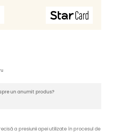
ru
espre un anumit produs?
ă a presiunii apei utilizate în procesul de