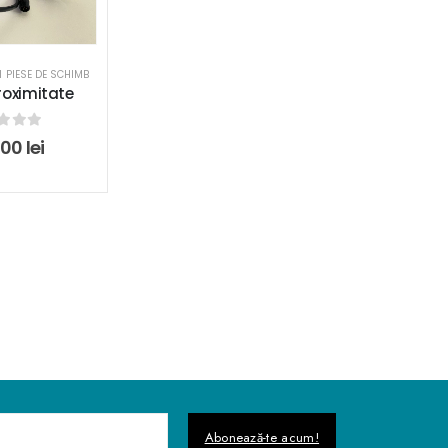
 PIESE DE SCHIMB
roximitate
t of 5
,00
lei
Abonează-te acum!