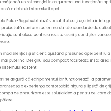
esă joacă un rol esențial în asigurarea unei funcționări optim
ntă a debitului și presiunii apei.
e Relax-Regal subliniază versatilitatea și ușurința în integ
proiectată conform celor mai stricte standarde de calitate, 
cație sunt alese pentru a rezista uzurii și condițiilor varia
erare.
od silențios și eficient, ajustând presiunea apei pentru a ră
 mai puternic. Designul său compact facilitează instalarea ra
e sistemului existent.
atorii se asigură că echipamentul lor funcționează la parame
garantează o experiență confortabilă, sigură și lipsită de g
pompa de presurizare este soluția ideală pentru cei care dore
pălare.