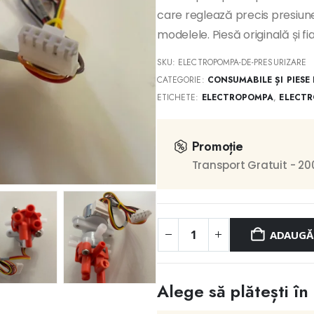
care reglează precis presiun
modelele. Piesă originală și fia
SKU:
ELECTROPOMPA-DE-PRESURIZARE
CATEGORIE:
CONSUMABILE ȘI PIESE
ETICHETE:
ELECTROPOMPA
,
ELECTR
Promoție
Transport Gratuit - 200
ADAUGĂ 
Alege să plătești în