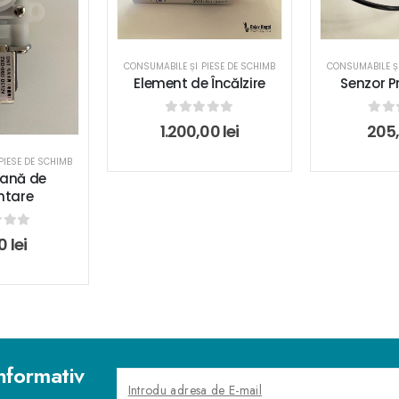
CONSUMABILE ȘI PIESE DE SCHIMB
CONSUMABILE ȘI
Element de Încălzire
Senzor P
0
out of 5
0
ou
1.200,00
lei
205
PIESE DE SCHIMB
vană de
ntare
 of 5
00
lei
nformativ