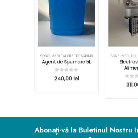
CONSUMABILE ȘI PIESE DE SCHIMB
CONSUMABILE ȘI 
Agent de Spumare 5L
Electro
Alime
0
out of 5
240,00
lei
0
out
311,
Abonați-vă la Buletinul Nostru I