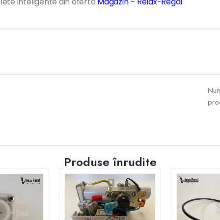
ete inteligente din oferta
Magazin – Relax-Regal
.
Numa
pro
Produse înrudite