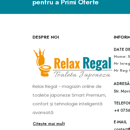
pentru a Primi Oferte
DESPRE NOI
INFORM
DATE DE
Nume: S
Nr Inre
Nr Reg 
ADRESĂ
Relax Regal - magazin online de
Str. Mov
toalete japoneze Smart Premium,
TELEFO
confort și tehnologie inteligentă
+4 0756
avansată
E-MAIL
Citeşte mai mult
contact@