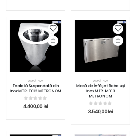
GAMĂ INOX
GAMĂ INOX
Toaletă Suspendată din
Masă de Înfăşat Bebeluşi
Inox MTR-T012 METRONOM
Inox MTR-M013
METRONOM
0
out of 5
4.400,00
lei
0
out of 5
3.540,00
lei