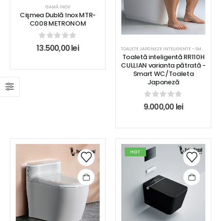
GAMĂ INOX
Cişmea Dublă Inox MTR-
C008 METRONOM
0
out of 5
13.500,00
lei
TOALETE JAPONEZE INTELIGENTE - SMART WC
Toaletă inteligentă RR110H
CULLIAN varianta pătrată -
Smart WC/Toaleta
Japoneză
0
out of 5
9.000,00
lei
HOT