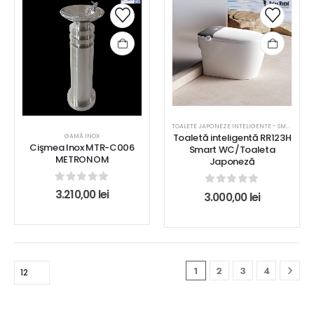
TOALETE JAPONEZE INTELIGENTE - SMART WC
Toaletă inteligentă RR123H
GAMĂ INOX
Cişmea Inox MTR-C006
Smart WC/Toaleta
METRONOM
Japoneză
0
out of 5
3.210,00
lei
0
out of 5
3.000,00
lei
1
2
3
4