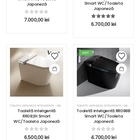
Smart WC/Toaleta
Japoneză
Japoneză
0
out of 5
7.000,00
lei
5.00
out of 5
6.700,00
lei
HOT
TOALETE JAPONEZE INTELIGENTE - SMART WC
TOALETE JAPONEZE INTELIGENTE - SMART WC
Toaletă inteligentă
Toaletă inteligentă RR088B
RR082H Smart
Smart WC/Toaleta
WC/Toaleta Japoneză
Japoneză
0
out of 5
0
out of 5
6.500,00
lei
4.700,00
lei