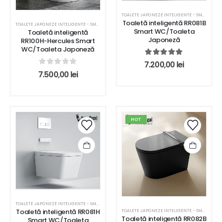
TOALETE JAPONEZE INTELIGENTE - SMART WC
Toaletă inteligentă RR081B
TOALETE JAPONEZE INTELIGENTE - SMART WC
Smart WC/Toaleta
Toaletă inteligentă
Japoneză
RR100H-Hercules Smart
WC/Toaleta Japoneză
5.00
out of 5
7.200,00
lei
0
out of 5
7.500,00
lei
HOT
TOALETE JAPONEZE INTELIGENTE - SMART WC
Toaletă inteligentă RR081H
TOALETE JAPONEZE INTELIGENTE - SMART WC
Toaletă inteligentă RR082B
Smart WC/Toaleta