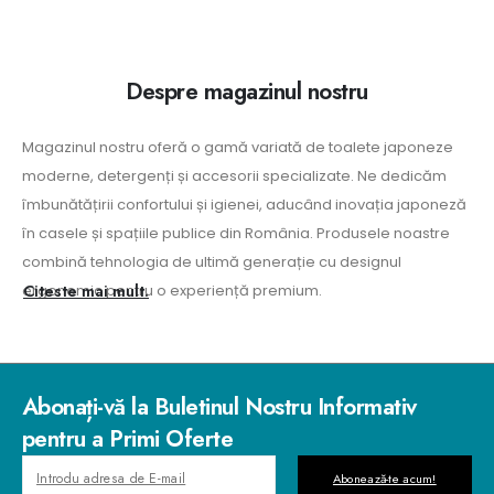
Despre magazinul nostru
Magazinul nostru oferă o gamă variată de toalete japoneze
În 
moderne, detergenți și accesorii specializate. Ne dedicăm
as
îmbunătățirii confortului și igienei, aducând inovația japoneză
spe
în casele și spațiile publice din România. Produsele noastre
cu
combină tehnologia de ultimă generație cu designul
înc
ergonomic pentru o experiență premium.
Citeste mai mult.
ma
Abonați-vă la Buletinul Nostru Informativ
pentru a Primi Oferte
Abonează-te acum!