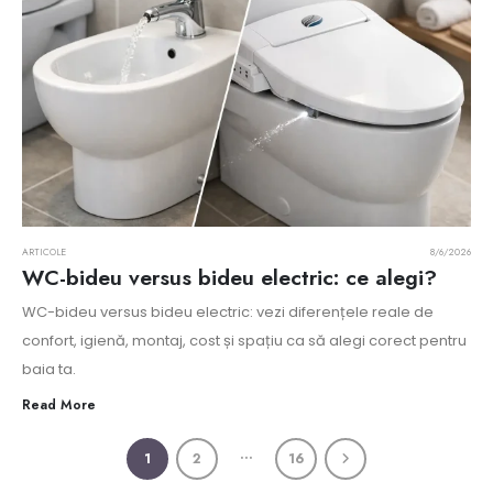
ARTICOLE
8/6/2026
WC-bideu versus bideu electric: ce alegi?
WC-bideu versus bideu electric: vezi diferențele reale de
confort, igienă, montaj, cost și spațiu ca să alegi corect pentru
baia ta.
Read More
…
1
2
16