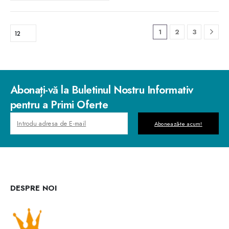
1
2
3
Abonați-vă la Buletinul Nostru Informativ
pentru a Primi Oferte
Abonează-te acum!
DESPRE NOI