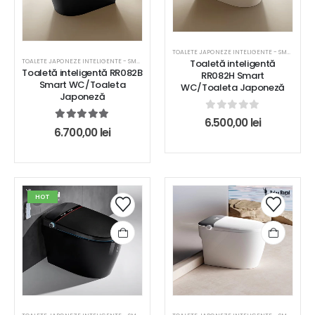
TOALETE JAPONEZE INTELIGENTE - SMART WC
Toaletă inteligentă
TOALETE JAPONEZE INTELIGENTE - SMART WC
Toaletă inteligentă RR082B
RR082H Smart
Smart WC/Toaleta
WC/Toaleta Japoneză
Japoneză
0
out of 5
6.500,00
lei
5.00
out of 5
6.700,00
lei
HOT