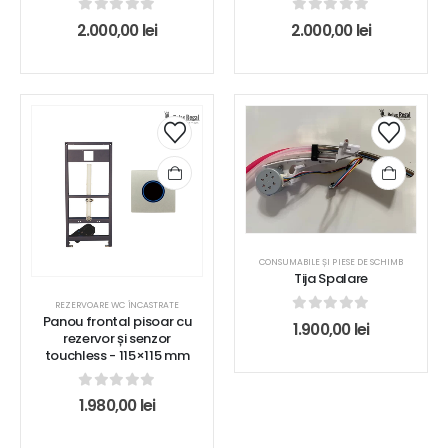
0
out of 5
0
out of 5
2.000,00
lei
2.000,00
lei
CONSUMABILE ȘI PIESE DE SCHIMB
Tija Spalare
REZERVOARE WC ÎNCASTRATE
Panou frontal pisoar cu
0
out of 5
1.900,00
lei
rezervor și senzor
touchless - 115×115 mm
0
out of 5
1.980,00
lei