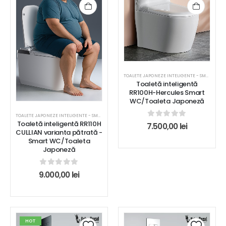
TOALETE JAPONEZE INTELIGENTE - SMART WC
Toaletă inteligentă
RR100H-Hercules Smart
WC/Toaleta Japoneză
TOALETE JAPONEZE INTELIGENTE - SMART WC
Toaletă inteligentă RR110H
0
out of 5
7.500,00
lei
CULLIAN varianta pătrată -
Smart WC/Toaleta
Japoneză
0
out of 5
9.000,00
lei
HOT