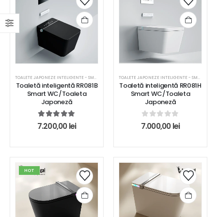
TOALETE JAPONEZE INTELIGENTE - SMART WC
TOALETE JAPONEZE INTELIGENTE - SMART WC
Toaletă inteligentă RR081B
Toaletă inteligentă RR081H
Smart WC/Toaleta
Smart WC/Toaleta
Japoneză
Japoneză
5.00
out of 5
0
out of 5
7.200,00
lei
7.000,00
lei
HOT