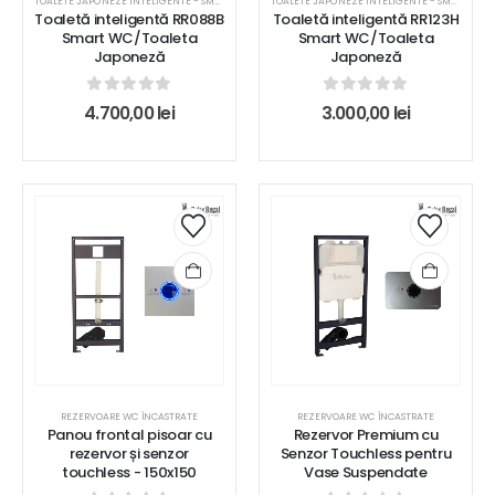
TOALETE JAPONEZE INTELIGENTE - SMART WC
TOALETE JAPONEZE INTELIGENTE - SMART WC
Toaletă inteligentă RR088B
Toaletă inteligentă RR123H
Smart WC/Toaleta
Smart WC/Toaleta
Japoneză
Japoneză
0
out of 5
0
out of 5
4.700,00
lei
3.000,00
lei
REZERVOARE WC ÎNCASTRATE
REZERVOARE WC ÎNCASTRATE
Panou frontal pisoar cu
Rezervor Premium cu
rezervor și senzor
Senzor Touchless pentru
touchless - 150x150
Vase Suspendate