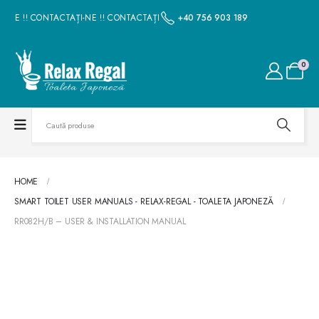
-NE !! CONTACTAȚI-NE !! CONTACTAȚI-NE !! CONTACTAȚI-NE !! CONTACTAȚI-N
+40 756 903 189
0
HOME
SMART TOILET USER MANUALS - RELAX-REGAL - TOALETA JAPONEZĂ
RR082H/B – USER & INSTALLATION MANUAL