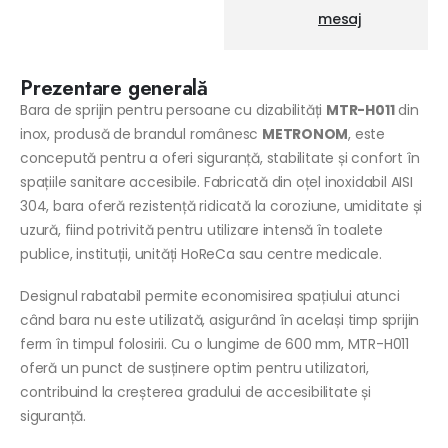
mesaj
Prezentare generală
Bara de sprijin pentru persoane cu dizabilități
MTR-H011
din
inox, produsă de brandul românesc
METRONOM
, este
concepută pentru a oferi siguranță, stabilitate și confort în
spațiile sanitare accesibile. Fabricată din oțel inoxidabil AISI
304, bara oferă rezistență ridicată la coroziune, umiditate și
uzură, fiind potrivită pentru utilizare intensă în toalete
publice, instituții, unități HoReCa sau centre medicale.
Designul rabatabil permite economisirea spațiului atunci
când bara nu este utilizată, asigurând în același timp sprijin
ferm în timpul folosirii. Cu o lungime de 600 mm, MTR-H011
oferă un punct de susținere optim pentru utilizatori,
contribuind la creșterea gradului de accesibilitate și
siguranță.