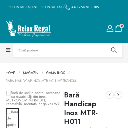
-NE !! CONTACTAȚI-NE !! CONTACTAȚI-NE !! CONTACTAȚI-NE !! CONTACTAȚI-N
+40 756 903 189
0
HOME
MAGAZIN
GAMĂ INOX
BARĂ HANDICAP INOX MTR-H011 METRONOM
Bară
Handicap
Inox MTR-
H011