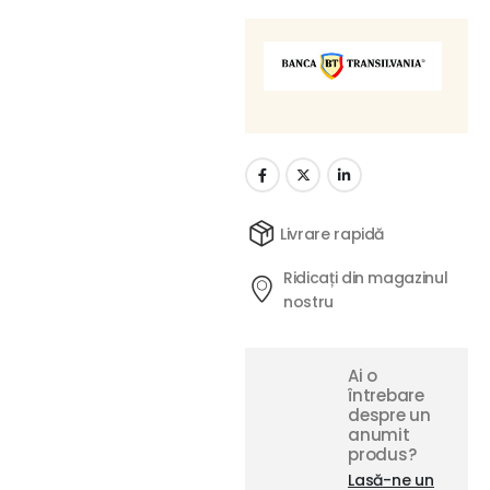
Livrare rapidă
Ridicați din magazinul
nostru
Ai o
întrebare
despre un
anumit
produs?
Lasă-ne un