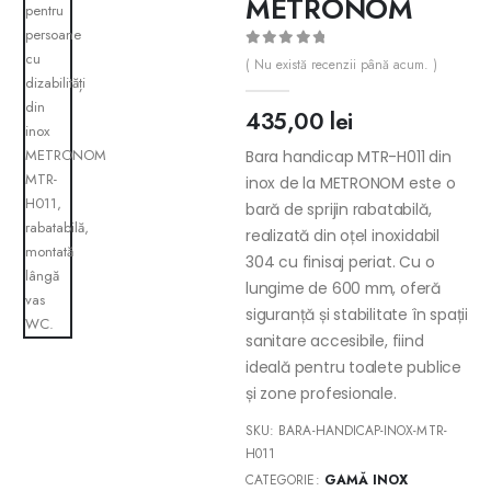
METRONOM
0
out of 5
( Nu există recenzii până acum. )
435,00
lei
Bara handicap MTR-H011 din
inox de la METRONOM este o
bară de sprijin rabatabilă,
realizată din oțel inoxidabil
304 cu finisaj periat. Cu o
lungime de 600 mm, oferă
siguranță și stabilitate în spații
sanitare accesibile, fiind
ideală pentru toalete publice
și zone profesionale.
SKU:
BARA-HANDICAP-INOX-MTR-
H011
CATEGORIE:
GAMĂ INOX