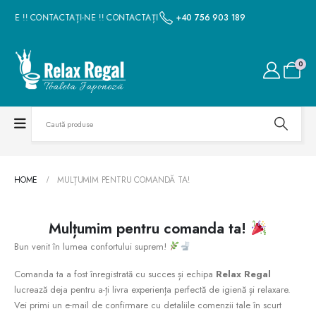
-NE !! CONTACTAȚI-NE !! CONTACTAȚI-NE !! CONTACTAȚI-NE !! CONTACTAȚI-N
+40 756 903 189
0
HOME
MULȚUMIM PENTRU COMANDĂ TA!
Mulțumim pentru comanda ta!
Bun venit în lumea confortului suprem!
Comanda ta a fost înregistrată cu succes și echipa
Relax Regal
lucrează deja pentru a-ți livra experiența perfectă de igienă și relaxare.
Vei primi un e-mail de confirmare cu detaliile comenzii tale în scurt