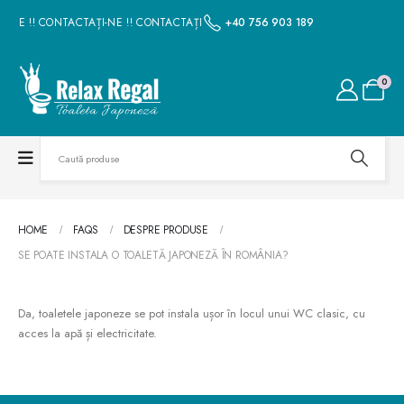
-NE !! CONTACTAȚI-NE !! CONTACTAȚI-NE !! CONTACTAȚI-NE !! CONTACTAȚI-N
+40 756 903 189
0
HOME
FAQS
DESPRE PRODUSE
SE POATE INSTALA O TOALETĂ JAPONEZĂ ÎN ROMÂNIA?
Da, toaletele japoneze se pot instala ușor în locul unui WC clasic, cu
acces la apă și electricitate.