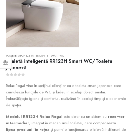
TOALETE JAPONEZE INTELIGENTE - SMART WC
Toaletă inteligentă RR123H Smart WC/Toaleta
Japoneză
0
out of 5
Relax Regal vine în sprijinul clienţilor cu o toaleta smart japoneza care
cumulează funcţiile de WC şi bideu în acelaşi obiect sanitar.
Îmbunătăţeşte igiena şi confortul, realizând în acelaşi timp şi o economie
de spaţiu.
Modelul RR123H Relax-Regal
este dotat cu un sistem cu
rezervor
intermediar
, integrat în mecanismul toaletei, care compensează
lipsa presiunii în rețea
și permite funcționarea eficientă indiferent de