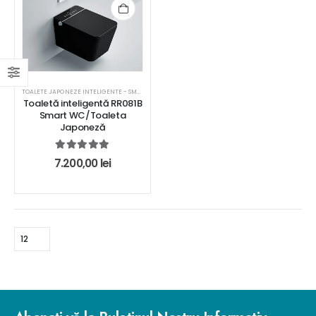
TOALETE JAPONEZE INTELIGENTE - SMART WC
Toaletă inteligentă RR081B
Smart WC/Toaleta
Japoneză
5.00
out of 5
7.200,00
lei